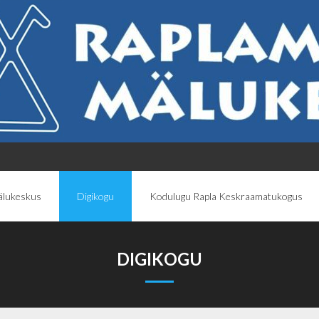
lukeskus
Digikogu
Kodulugu Rapla Keskraamatukogus
DIGIKOGU