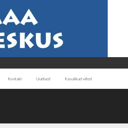
Kontakt
Uudised
Kasulikud viited