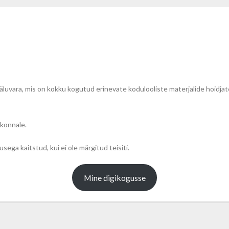
vara, mis on kokku kogutud erinevate kodulooliste materjalide hoidjate
konnale.
ega kaitstud, kui ei ole märgitud teisiti.
Mine digikogusse