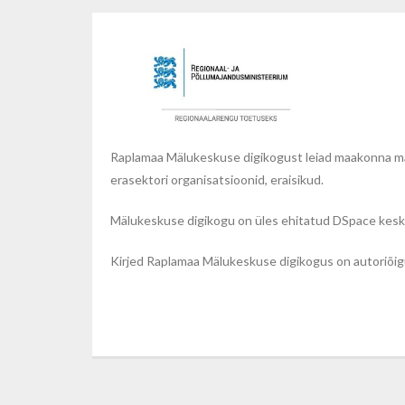
Raplamaa Mälukeskuse digikogust leiad maakonna mälu
erasektori organisatsioonid, eraisikud.
Mälukeskuse digikogu on üles ehitatud DSpace kesk
Kirjed Raplamaa Mälukeskuse digikogus on autoriõigus